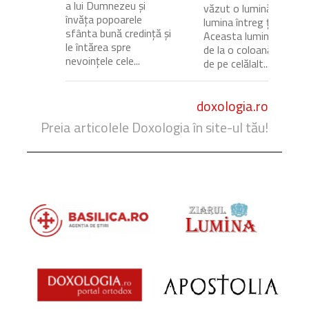
a lui Dumnezeu și
văzut o lumină care
învăța popoarele
lumina întreg ținutul.
sfânta bună credință și
Aceasta lumină venea
le întărea spre
de la o coloană de foc
nevoințele cele...
de pe celălalt...
doxologia.ro
Preia articolele Doxologia în site-ul tău!