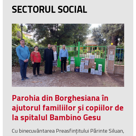
SECTORUL SOCIAL
Parohia din Borghesiana în
ajutorul familiilor și copiilor de
la spitalul Bambino Gesu
Cu binecuvântarea Preasfințitului Părinte Siluan,