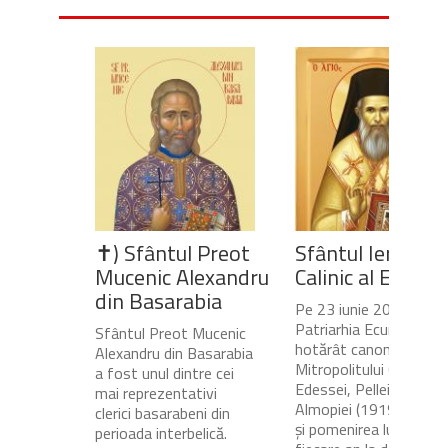
✝) Sfântul Preot
Sfântul Ierarh
Mucenic Alexandru
Calinic al Edesse
din Basarabia
Pe 23 iunie 2020,
Patriarhia Ecumenică a
Sfântul Preot Mucenic
hotărât canonizarea
Alexandru din Basarabia
Mitropolitului Calinic al
a fost unul dintre cei
Edessei, Pellei și
mai reprezentativi
Almopiei (1919-1984)
clerici basarabeni din
și pomenirea lui în
perioada interbelică.