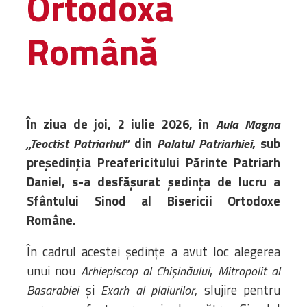
Ortodoxă
Administrativă
Română
Protopopiate
Mănăstiri,
biserici și
monumente
Diaconii
În ziua de joi, 2 iulie 2026, în
Aula Magna
Centre și
din
, sub
„Teoctist Patriarhul”
Palatul Patriarhiei
Asociații
președinția Preafericitului Părinte Patriarh
Cimitire
Daniel, s-a desfășurat ședința de lucru a
Parohii
Sfântului Sinod al Bisericii Ortodoxe
Române.
RESURSE
RESURSE
Apostolia Italia
În cadrul acestei ședințe a avut loc alegerea
Comunicate de presă
unui nou
,
Arhiepiscop al Chi
ș
in
ă
ului
Mitropolit al
Statutele și legile
și
, slujire pentru
Basarabiei
Exarh al plaiurilor
Scrisori pastorale