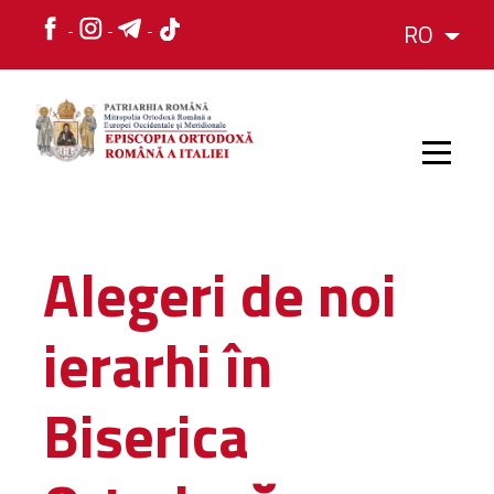
RO
HOME
Alegeri de noi
ISTORIC
ierarhi în
IERARH
Biserica
ORGANIZAREA
ORGANIZAREA
Structura