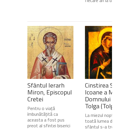
fiecare an la data de...
Sfântul Ierarh
Cinstirea Sfintei
Miron, Episcopul
Icoane a Maicii
Cretei
Domnului de pe
Tolga (Tolgska)
Pentru o viață
îmbunătățită ca
La miezul nopții, când
aceasta a fost pus
toată lumea dormea,
preot al sfintei biserici
sfântul s-a trezit și a