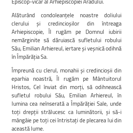
Episcop-vicar al Arhiepiscopiei Aradului.
Alăturând condoleanțele noastre doliului
clerului și credincioșilor din întreaga
Arhiepiscopie, Îl rugăm pe Domnul iubirii
nemărginite să dăruiască sufletului robului
Său, Emilian Arhiereul, iertare și veșnică odihnă
în Împărăția Sa.
Împreună cu clerul, monahii și credincioșii din
eparhia noastră, Îl rugăm pe Mântuitorul
Hristos, Cel înviat din morți, să odihnească
sufletul robului Său, Emilian Arhiereul, în
lumina cea neînserată a Împărăției Sale, unde
toți drepții strălucesc ca luminătorii, și să-i
mângâie pe toți cei întristați de plecarea lui din
această lume.