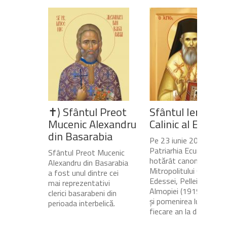
✝) Sfântul Preot
Sfântul Ierarh
Mucenic Alexandru
Calinic al Edesse
din Basarabia
Pe 23 iunie 2020,
Patriarhia Ecumenică a
Sfântul Preot Mucenic
hotărât canonizarea
Alexandru din Basarabia
Mitropolitului Calinic al
a fost unul dintre cei
Edessei, Pellei și
mai reprezentativi
Almopiei (1919-1984)
clerici basarabeni din
și pomenirea lui în
perioada interbelică.
fiecare an la data de...