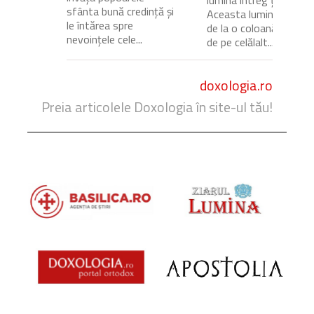
lumina întreg ținutul.
sfânta bună credință și
Aceasta lumină venea
le întărea spre
de la o coloană de foc
nevoințele cele...
de pe celălalt...
doxologia.ro
Preia articolele Doxologia în site-ul tău!