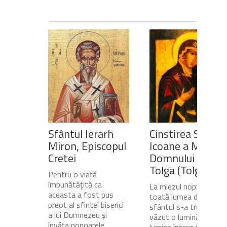
Sfântul Ierarh
Cinstirea Sfintei
Miron, Episcopul
Icoane a Maicii
Cretei
Domnului de pe
Tolga (Tolgska)
Pentru o viață
îmbunătățită ca
La miezul nopții, când
aceasta a fost pus
toată lumea dormea,
preot al sfintei biserici
sfântul s-a trezit și a
a lui Dumnezeu și
văzut o lumină care
învăța popoarele