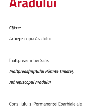
Aradului
Administrativă
Protopopiate
Mănăstiri,
biserici și
Către:
monumente
Diaconii
Arhiepiscopia Aradului,
Centre și
Asociații
Cimitire
Înaltpreasfinției Sale,
Parohii
Înaltpreasfințitului Părinte Timotei,
RESURSE
RESURSE
Arhiepiscopul Aradului
Apostolia Italia
Comunicate de presă
Statutele și legile
Scrisori pastorale
Consiliului și Permanenței Eparhiale ale