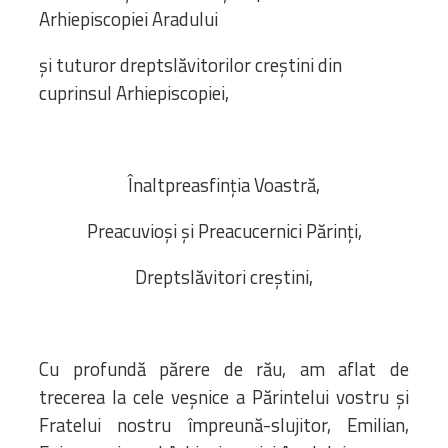
Bibliotecă
Arhiepiscopiei Aradului
Resurse multimedia
Opinii ortodoxe
și tuturor dreptslăvitorilor creștini din
Din viața „familiei”
cuprinsul Arhiepiscopiei,
diecezei
CSDE
Cuvântul Episcopului
Înaltpreasfinția Voastră,
Lectura Lunii
Prezentarea
Preacuvioși și Preacucernici Părinți,
Parohiilor
Dreptslăvitori creștini,
CONTACT
Cu profundă părere de rău, am aflat de
trecerea la cele veșnice a Părintelui vostru și
Fratelui nostru împreună-slujitor, Emilian,